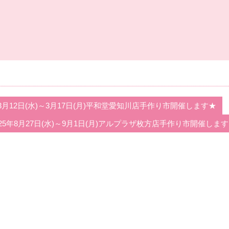
5年3月12日(水)～3月17日(月)平和堂愛知川店手作り市開催します★
025年8月27日(水)～9月1日(月)アルプラザ枚方店手作り市開催します